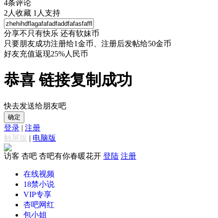
4
条评论
2
人收藏
1
人支持
分享不只有快乐 还有软妹币
只要朋友成功注册给1金币、注册后发帖给50金币
好友充值返现25%人民币
恭喜 链接复制成功
快去发送给朋友吧
确定
登录
|
注册
触屏版
|
电脑版
访客
杏吧 杏吧有你春暖花开
登陆
注册
在线视频
18禁小说
VIP专享
杏吧网红
包小姐