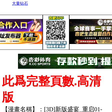
大量钻石
此爲完整頁數.高清
版
【漫畫名稱】：[3D]新版盛宴_重启01-