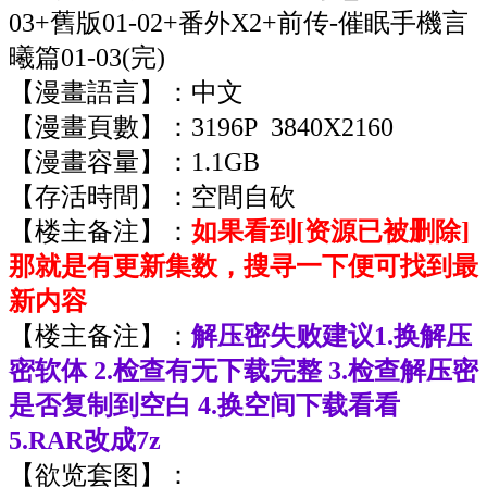
03+舊版01-02+番外X2+前传-催眠手機言
曦篇01-03(完)
【漫畫語言】：中文
【漫畫頁數】：3196P 3840X2160
【漫畫容量】：1.1GB
【存活時間】：空間自砍
【楼主备注】：
如果看到[资源已被删除]
那就是有更新集数，搜寻一下便可找到最
新内容
【楼主备注】：
解压密失败建议1.换解压
密软体 2.检查有无下载完整 3.检查解压密
是否复制到空白 4.换空间下载看看
5.RAR改成7z
【欲览套图】：