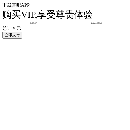
下载杏吧APP
购买VIP,享受尊贵体验
购买钻石
兑换VIP/活动等
总计￥
元
立即支付