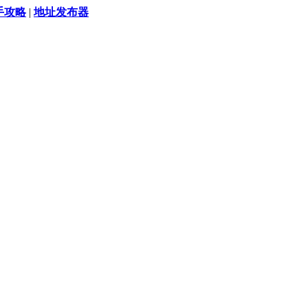
手攻略
|
地址发布器