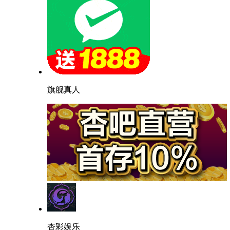
旗舰真人
杏彩娱乐