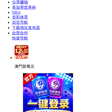
分享赚钱
美加墨世界杯
NBA
杏彩体育
后宫导航
下载地址发布器
合营合作
快捷导航
澳門新葡京