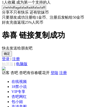
1
人收藏
成为第一个支持的人
分享不只有快乐 还有软妹币
只要朋友成功注册给1金币、注册后发帖给50金币
好友充值返现25%人民币
恭喜 链接复制成功
快去发送给朋友吧
确定
登录
|
注册
触屏版
|
电脑版
访客
杏吧 杏吧有你春暖花开
登陆
注册
在线视频
18禁小说
VIP专享
杏吧网红
包小姐
高清美图