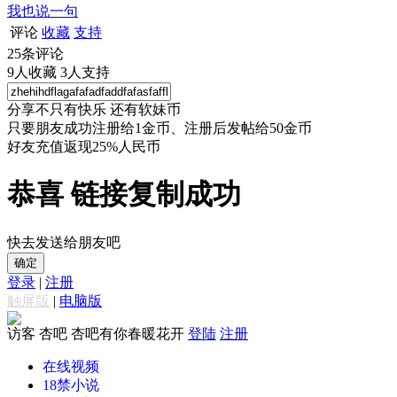
我也说一句
评论
收藏
支持
25
条评论
9
人收藏
3
人支持
分享不只有快乐 还有软妹币
只要朋友成功注册给1金币、注册后发帖给50金币
好友充值返现25%人民币
恭喜 链接复制成功
快去发送给朋友吧
确定
登录
|
注册
触屏版
|
电脑版
访客
杏吧 杏吧有你春暖花开
登陆
注册
在线视频
18禁小说