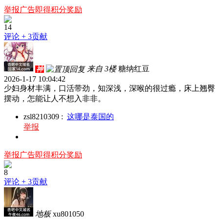
举报广告即得积分奖励
14
评论
+ 3贡献
来自 3楼
糖纳红豆
神
2026-1-17 10:04:42
少妇身材丰满，口活带劲，知深浅，深喉的很过瘾，床上翘臀
摆动，怎能让人不想入非非。
zsl8210309
:
这哪是泰国的
举报
举报广告即得积分奖励
8
评论
+ 3贡献
地板
xu801050