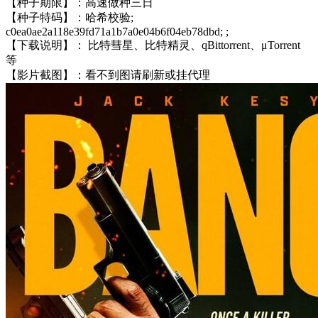
【种子期限】：高速做种三日
【种子特码】：哈希校验;
c0ea0ae2a118e39fd71a1b7a0e04b6f04eb78dbd; ;
【下载说明】： 比特彗星、比特精灵、qBittorrent、μTorrent
等
【影片截图】：看不到图请刷新或挂代理