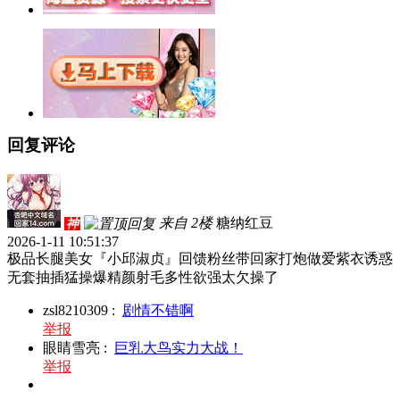
回复评论
来自 2楼
糖纳红豆
神
2026-1-11 10:51:37
极品长腿美女『小邱淑贞』回馈粉丝带回家打炮做爱紫衣诱惑
无套抽插猛操爆精颜射毛多性欲强太欠操了
zsl8210309
:
剧情不错啊
举报
眼睛雪亮
:
巨乳大鸟实力大战！
举报