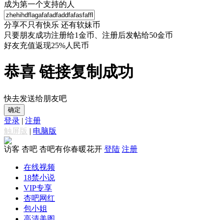
成为第一个支持的人
分享不只有快乐 还有软妹币
只要朋友成功注册给1金币、注册后发帖给50金币
好友充值返现25%人民币
恭喜 链接复制成功
快去发送给朋友吧
确定
登录
|
注册
触屏版
|
电脑版
访客
杏吧 杏吧有你春暖花开
登陆
注册
在线视频
18禁小说
VIP专享
杏吧网红
包小姐
高清美图