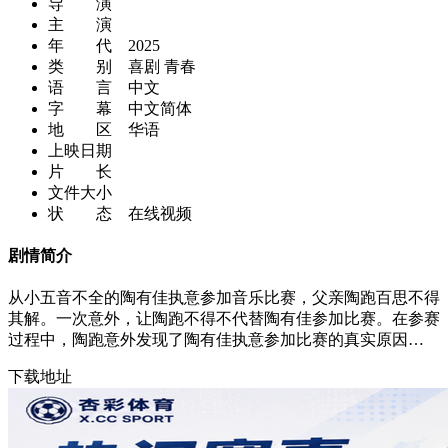
导 演
主 演
年 代
2025
类 别
喜剧 青春
语 言
中文
字 幕
中文简体
地 区
华语
上映日期
片 长
文件大小
状 态
在线视频
剧情简介
从小五音不全的陶有佳执意参加音乐比赛，父亲陶跑百思不得
其解。一次意外，让陶跑不得不代替陶有佳参加比赛。在参赛
过程中，陶跑意外发现了陶有佳执意参加比赛的真实原因…
下载地址