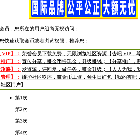
会员，您所在的用户组尚无权访问；
您快速获取金币或者浏览权限，推荐您：
 VIP】：
荣誉会员下载免费，无限浏览社区资源【杏吧 VIP，
传推广】：
宣传分享，赚金币提现金，升级赚钱；【分享推广，
级攻略】：
发资源，评回复，做任务，赚金升级；【人人为我，
入管理】：
维护社区秩序，赚金币工资，领生日红包【我的杏吧
回社区门户】
第1次
第2次
第3次
第4次