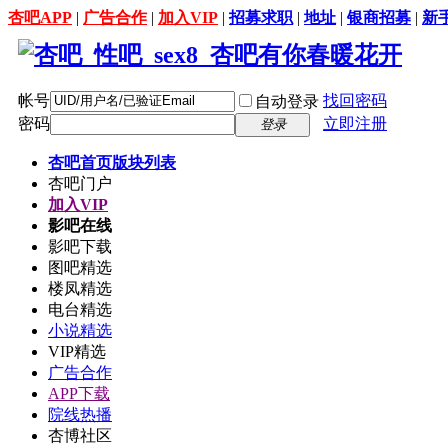
杏吧APP
|
广告合作
|
加入VIP
|
招募求职
|
地址
|
银商招募
|
新
帐号
找回密码
自动登录
密码
立即注册
登录
杏吧首页
版块列表
杏吧门户
加入VIP
影吧在线
影吧下载
图吧精选
楼凤精选
电台精选
小说精选
VIP精选
广告合作
APP下载
院线热播
杏博社区