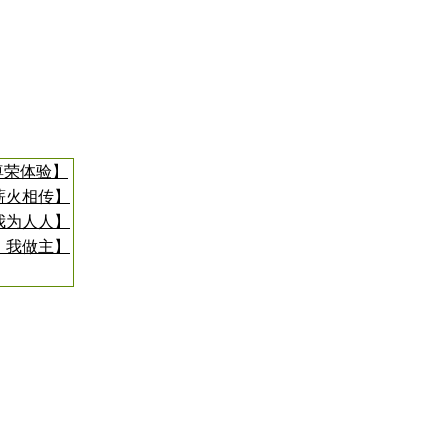
尊荣体验】
薪火相传】
我为人人】
，我做主】