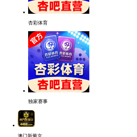
杏彩体育
独家赛事
澳门新葡京