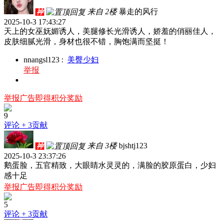
来自 2楼
暴走的风行
神
2025-10-3 17:43:27
天上的女巫妩媚诱人，美腿修长光滑诱人，娇羞的俏丽佳人，
皮肤细腻光滑，身材也很不错，胸饱满而坚挺！
nnangsl123
:
美臀少妇
举报
举报广告即得积分奖励
9
评论
+ 3贡献
来自 3楼
bjshtj123
神
2025-10-3 23:37:26
鹅蛋脸，五官精致，大眼睛水灵灵的，满脸的胶原蛋白，少妇
感十足
举报广告即得积分奖励
5
评论
+ 3贡献