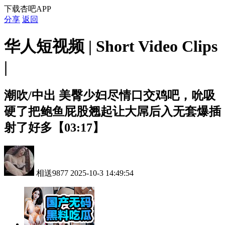
下载杏吧APP
分享
返回
华人短视频 | Short Video Clips
|
潮吹/中出
美臀少妇尽情口交鸡吧，吮吸
硬了把鲍鱼屁股翘起让大屌后入无套爆插
射了好多【03:17】
相送9877
2025-10-3 14:49:54