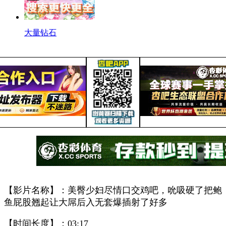
大量钻石
【影片名称】：美臀少妇尽情口交鸡吧，吮吸硬了把鲍
鱼屁股翘起让大屌后入无套爆插射了好多
【时间长度】：03:17