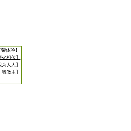
尊荣体验】
薪火相传】
我为人人】
，我做主】