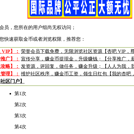
会员，您所在的用户组尚无权访问；
您快速获取金币或者浏览权限，推荐您：
 VIP】：
荣誉会员下载免费，无限浏览社区资源【杏吧 VIP，
传推广】：
宣传分享，赚金币提现金，升级赚钱；【分享推广，
级攻略】：
发资源，评回复，做任务，赚金升级；【人人为我，
入管理】：
维护社区秩序，赚金币工资，领生日红包【我的杏吧
回社区门户】
第1次
第2次
第3次
第4次