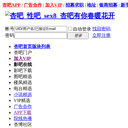
杏吧APP
|
广告合作
|
加入VIP
|
招募求职
|
地址
|
银商招募
|
新
帐号
找回密码
自动登录
密码
立即注册
登录
杏吧首页
版块列表
杏吧门户
加入VIP
影吧在线
影吧下载
图吧精选
楼凤精选
电台精选
小说精选
VIP精选
广告合作
APP下载
院线热播
杏博社区