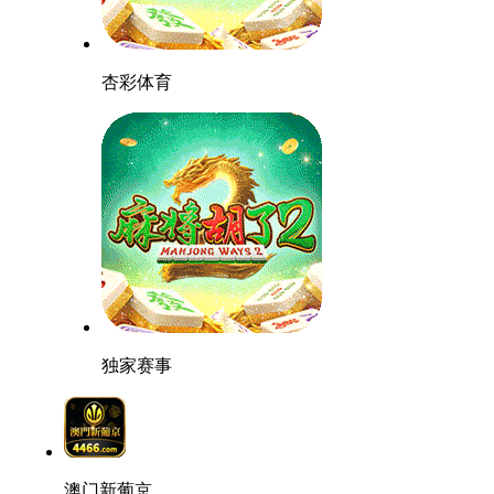
杏彩体育
独家赛事
澳门新葡京