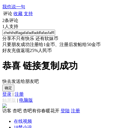
我也说一句
评论
收藏
支持
2
条评论
1
人支持
分享不只有快乐 还有软妹币
只要朋友成功注册给1金币、注册后发帖给50金币
好友充值返现25%人民币
恭喜 链接复制成功
快去发送给朋友吧
确定
登录
|
注册
触屏版
|
电脑版
访客
杏吧 杏吧有你春暖花开
登陆
注册
在线视频
18禁小说