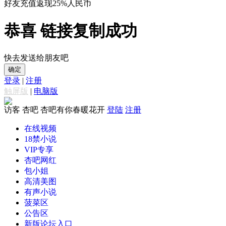
好友充值返现25%人民币
恭喜 链接复制成功
快去发送给朋友吧
确定
登录
|
注册
触屏版
|
电脑版
访客
杏吧 杏吧有你春暖花开
登陆
注册
在线视频
18禁小说
VIP专享
杏吧网红
包小姐
高清美图
有声小说
菠菜区
公告区
新版论坛入口