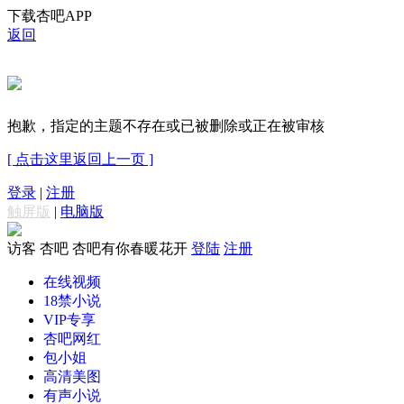
下载杏吧APP
返回
抱歉，指定的主题不存在或已被删除或正在被审核
[ 点击这里返回上一页 ]
登录
|
注册
触屏版
|
电脑版
访客
杏吧 杏吧有你春暖花开
登陆
注册
在线视频
18禁小说
VIP专享
杏吧网红
包小姐
高清美图
有声小说