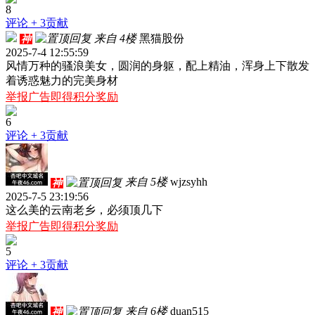
8
评论
+ 3贡献
来自 4楼
黑猫股份
神
2025-7-4 12:55:59
风情万种的骚浪美女，圆润的身躯，配上精油，浑身上下散发
着诱惑魅力的完美身材
举报广告即得积分奖励
6
评论
+ 3贡献
来自 5楼
wjzsyhh
神
2025-7-5 23:19:56
这么美的云南老乡，必须顶几下
举报广告即得积分奖励
5
评论
+ 3贡献
来自 6楼
duan515
神