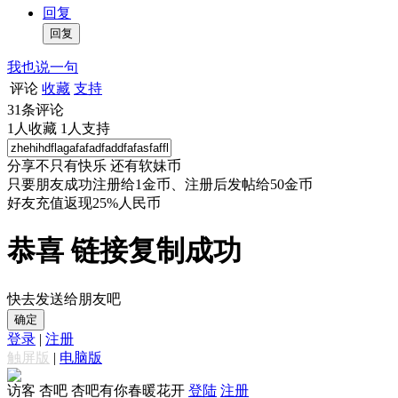
回复
我也说一句
评论
收藏
支持
31
条评论
1
人收藏
1
人支持
分享不只有快乐 还有软妹币
只要朋友成功注册给1金币、注册后发帖给50金币
好友充值返现25%人民币
恭喜 链接复制成功
快去发送给朋友吧
确定
登录
|
注册
触屏版
|
电脑版
访客
杏吧 杏吧有你春暖花开
登陆
注册