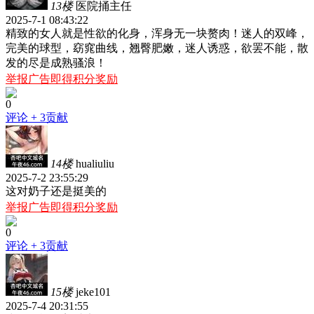
13楼
医院捅主任
2025-7-1 08:43:22
精致的女人就是性欲的化身，浑身无一块赘肉！迷人的双峰，
完美的球型，窈窕曲线，翘臀肥嫩，迷人诱惑，欲罢不能，散
发的尽是成熟骚浪！
举报广告即得积分奖励
0
评论
+ 3贡献
14楼
hualiuliu
2025-7-2 23:55:29
这对奶子还是挺美的
举报广告即得积分奖励
0
评论
+ 3贡献
15楼
jeke101
2025-7-4 20:31:55