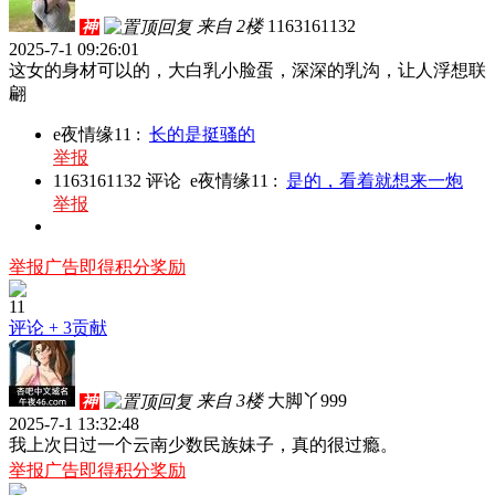
来自 2楼
1163161132
神
2025-7-1 09:26:01
这女的身材可以的，大白乳小脸蛋，深深的乳沟，让人浮想联
翩
e夜情缘11
:
长的是挺骚的
举报
1163161132
评论
e夜情缘11
:
是的，看着就想来一炮
举报
举报广告即得积分奖励
11
评论
+ 3贡献
来自 3楼
大脚丫999
神
2025-7-1 13:32:48
我上次日过一个云南少数民族妹子，真的很过瘾。
举报广告即得积分奖励