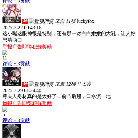
评论
+ 3贡献
来自 11楼
luckyfox
神
2025-7-22 09:43:16
这小嘴这眼神很是特别，还有那一对白白嫩嫩的大乳，让人好
想啃两口
举报广告即得积分奖励
11
评论
+ 3贡献
来自 12楼
马太瘦
神
2025-7-29 01:24:40
尊夫人身材真的是太好了，前凸后翘，口水流一地
举报广告即得积分奖励
5
评论
+ 3贡献